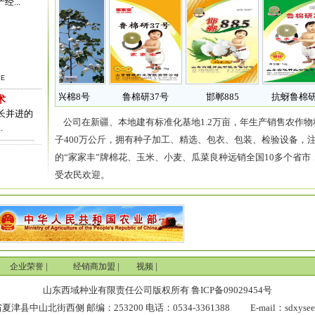
...
RE
号
银兴棉8号
鲁棉研37号
邯郸885
抗蚜鲁棉研2
术
长并进的
公司在新疆、本地建有标准化基地1.2万亩，年生产销售农作物
.
子400万公斤，拥有种子加工、精选、包衣、包装、检验设备，
的“家家丰”牌棉花、玉米、小麦、瓜菜良种远销全国10多个省市
受农民欢迎。
|
|
|
企业荣誉
经销商加盟
视频
山东西域种业有限责任公司版权所有 鲁ICP备09029454号
津县中山北街西侧 邮编：253200 电话：0534-3361388 E-mail：sdxyseed