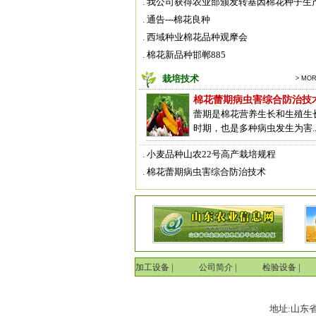
.
我公司获得农业部颁发转基因棉花种子生产经
.
通告---棉花良种
.
西域种业棉花品种观摩会
.
棉花新品种邯郸885
栽培技术
> MO
山农24号
KRZ06
银兴棉5
棉花蕾期病虫害综合防治技
蕾期是棉花营养生长和生殖生
时期，也是多种病虫发生为害..
.
小麦品种山农22号高产栽培规程
.
棉花蕾期病虫害综合防治技术
|
|
|
加工设备
公司简介
检验设备
地址:山东省夏